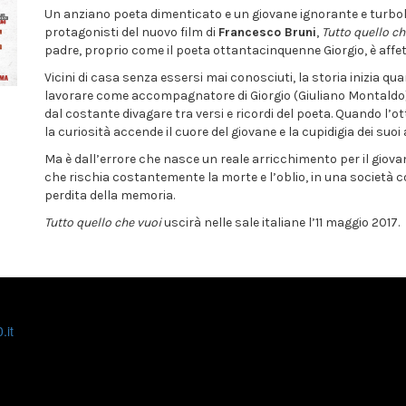
Un anziano poeta dimenticato e un giovane ignorante e turbo
protagonisti del nuovo film di
Francesco Bruni
,
Tutto quello ch
padre, proprio come il poeta ottantacinquenne Giorgio, è affe
Vicini di casa senza essersi mai conosciuti, la storia inizia
lavorare come accompagnatore di Giorgio (Giuliano Montaldo)
dal costante divagare tra versi e ricordi del poeta. Quando l’o
la curiosità accende il cuore del giovane e la cupidigia dei suoi 
Ma è dall’errore che nasce un reale arricchimento per il gio
che rischia costantemente la morte e l’oblio, in una società c
perdita della memoria.
Tutto quello che vuoi
uscirà nelle sale italiane l’11 maggio 2017.
.it