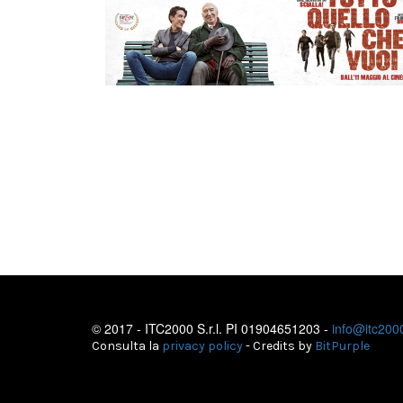
© 2017 - ITC2000 S.r.l. PI 01904651203 -
info@itc2000
Consulta la
privacy policy
- Credits by
BitPurple