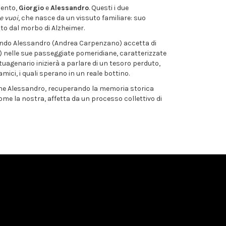
lento,
Giorgio
e
Alessandro
. Questi i due
e vuoi
, che nasce da un vissuto familiare: suo
tto dal morbo di Alzheimer.
 quando Alessandro (Andrea Carpenzano) accetta di
 nelle sue passeggiate pomeridiane, caratterizzate
ttuagenario inizierà a parlare di un tesoro perduto,
amici, i quali sperano in un reale bottino.
vane Alessandro, recuperando la memoria storica
ome la nostra, affetta da un processo collettivo di