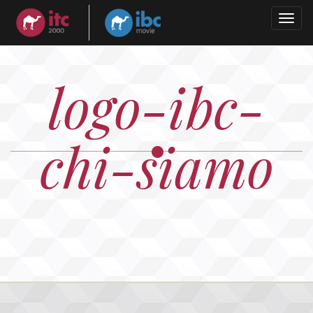
Togg
navig
logo-ibc-
chi-siamo