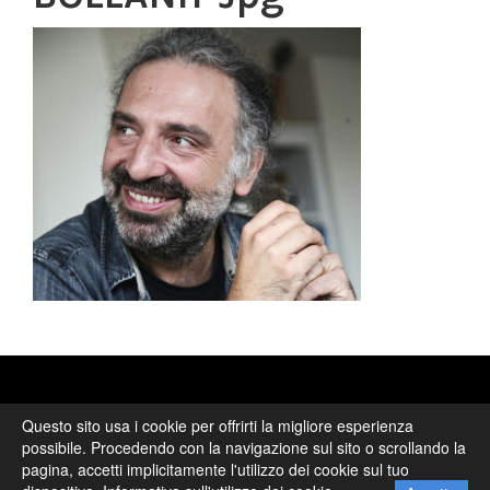
© 2017 - ITC2000 S.r.l. PI 01904651203 -
info@itc2000.it
Questo sito usa i cookie per offrirti la migliore esperienza
Consulta la
privacy policy
- Credits by
BitPurple
possibile. Procedendo con la navigazione sul sito o scrollando la
pagina, accetti implicitamente l'utilizzo dei cookie sul tuo